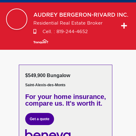
AUDREY
BERGERON-RIVARD INC.
Residential Real Estate Broker
Cell. :
819-244-4652
$549,900 Bungalow
Saint-Alexis-des-Monts
For your home insurance,
compare us. It's worth it.
Get a quote