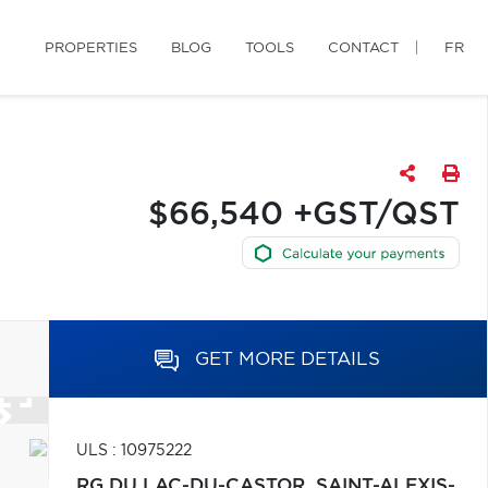
PROPERTIES
BLOG
TOOLS
CONTACT
FR
$66,540 +GST/QST
GET MORE DETAILS
ULS : 10975222
RG DU LAC-DU-CASTOR,
SAINT-ALEXIS-