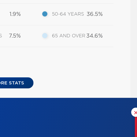
1.9%
36.5%
50-64 YEARS
7.5%
34.6%
S
65 AND OVER
RE STATS