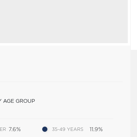
Y AGE GROUP
7.6%
11.9%
DER
35-49 YEARS