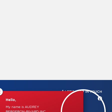
×
LET'S KEEP IN TOUCH
Hello,
My name is AUDREY
BERGERON-RIVARD INC.,