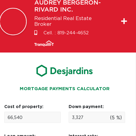
AUDREY
BERGERON-
RIVARD INC.
Residential Real Estate
Broker
Cell. :
819-244-4652
MORTGAGE PAYMENTS CALCULATOR
Cost of property:
Down payment:
(5 %)