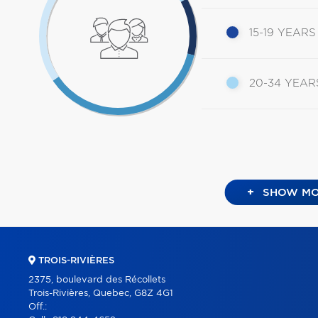
15-19 YEARS
20-34 YEAR
+
SHOW MO
TROIS-RIVIÈRES
2375, boulevard des Récollets
Trois-Rivières, Quebec, G8Z 4G1
Off.: