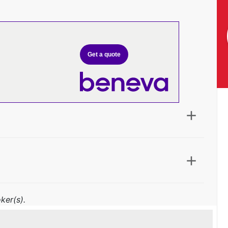
Get a quote
ker(s).