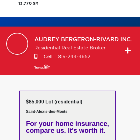
13,770 SM
AUDREY
BERGERON-RIVARD INC.
Residential Real Estate Broker
Cell. :
819-244-4652
$85,000 Lot (residential)
Saint-Alexis-des-Monts
For your home insurance,
compare us. It's worth it.