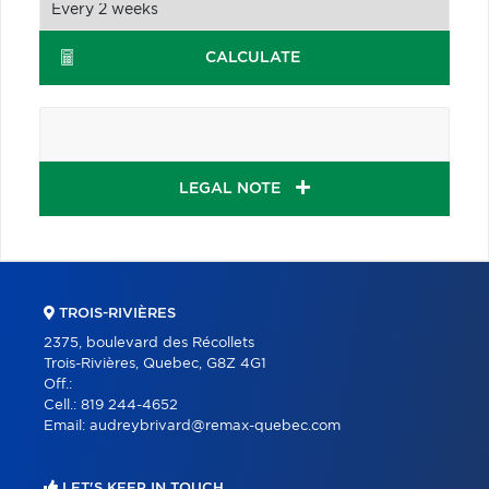
CALCULATE
LEGAL NOTE
TROIS-RIVIÈRES
2375, boulevard des Récollets
Trois-Rivières, Quebec, G8Z 4G1
Off.:
Cell.:
819 244-4652
Email:
audreybrivard@remax-quebec.com
LET'S KEEP IN TOUCH