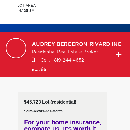
LOT AREA
4,123 SM
AUDREY
BERGERON-RIVARD INC.
Residential Real Estate Broker
Cell. :
819-244-4652
$45,723 Lot (residential)
Saint-Alexis-des-Monts
For your home insurance,
compare us. It's worth it.