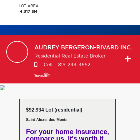
LOT AREA
4,317 SM
AUDREY
BERGERON-RIVARD INC.
Residential Real Estate Broker
Cell. :
819-244-4652
$92,934 Lot (residential)
Saint-Alexis-des-Monts
For your home insurance,
compare us. It's worth it.