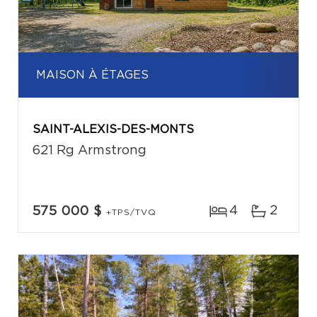
MAISON À ÉTAGES
SAINT-ALEXIS-DES-MONTS
621 Rg Armstrong
4
2
575 000 $
+TPS/TVQ