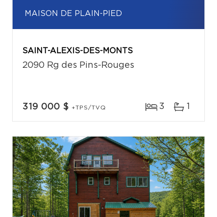
MAISON DE PLAIN-PIED
SAINT-ALEXIS-DES-MONTS
2090 Rg des Pins-Rouges
3
1
319 000 $
+TPS/TVQ