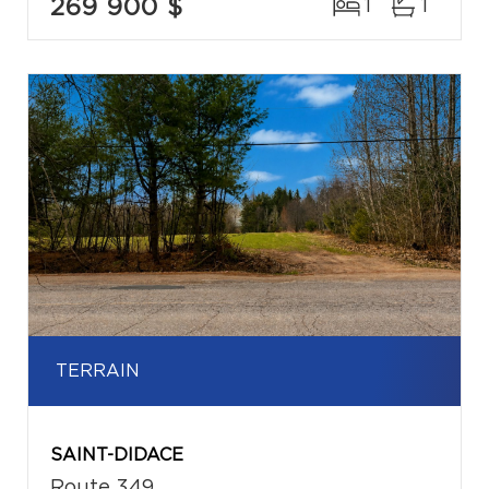
269 900 $
1
1
TERRAIN
SAINT-DIDACE
Route 349