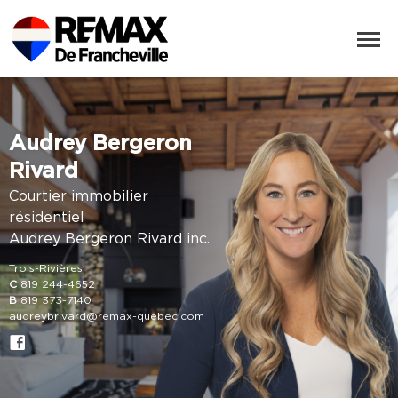
Audrey Bergeron
Rivard
Courtier immobilier
résidentiel
Audrey Bergeron Rivard inc.
Trois-Rivières
C
819 244-4652
B
819 373-7140
audreybrivard@remax-quebec.com