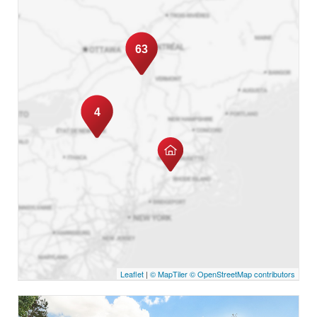
63
4
Leaflet
|
© MapTiler
© OpenStreetMap contributors