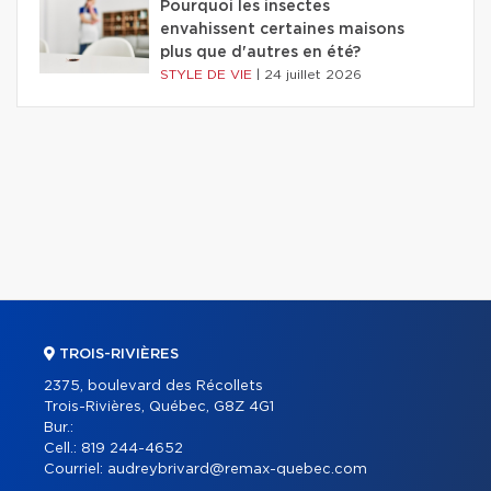
Pourquoi les insectes
envahissent certaines maisons
plus que d'autres en été?
STYLE DE VIE
|
24 juillet 2026
TROIS-RIVIÈRES
2375, boulevard des Récollets
Trois-Rivières, Québec, G8Z 4G1
Bur.:
Cell.:
819 244-4652
Courriel:
audreybrivard@remax-quebec.com