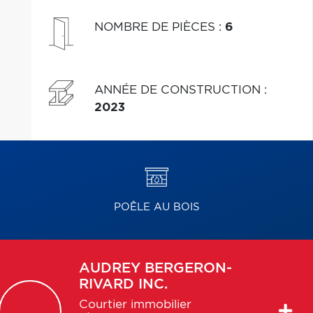
NOMBRE DE PIÈCES
:
6
ANNÉE DE CONSTRUCTION
:
2023
POÊLE AU BOIS
AUDREY
BERGERON-
RIVARD INC.
Courtier immobilier