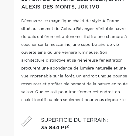
ALEXIS-DES-MONTS,
J0K 1V0
Découvrez ce magnifique chalet de style A-Frame
situé au sommet du Coteau Bélanger. Véritable havre
de paix entièrement autonome, il offre une chambre à
coucher sur la mezzanine, une superbe aire de vie
ouverte ainsi qu'une verrière lumineuse. Son
architecture distinctive et sa généreuse fenestration
procurent une abondance de lumière naturelle et une
vue imprenable sur la forêt. Un endroit unique pour se
ressourcer et profiter pleinement de la nature en toute
saison. Que ce soit pour transformer cet endroit en
chalet locatif ou bien seulement pour vous déposer le
temps d'un week-end. Il s'agit d'une expérience
unique à ne pas manquer.
SUPERFICIE DU TERRAIN
:
2
35 844 PI