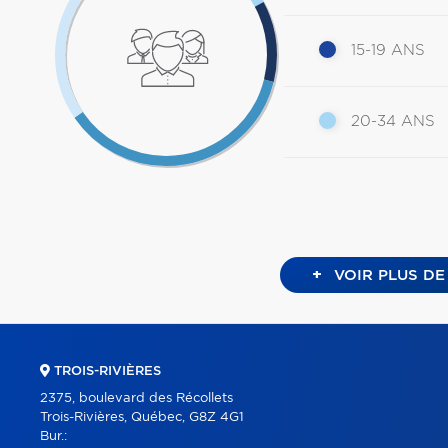
15-19 ANS
20-34 ANS
+
VOIR PLUS DE
TROIS-RIVIÈRES
2375, boulevard des Récollets
Trois-Rivières, Québec, G8Z 4G1
Bur.: