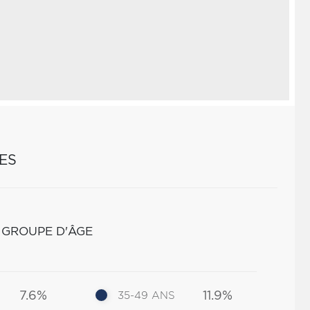
ES
 GROUPE D'ÂGE
7.6%
11.9%
35-49 ANS