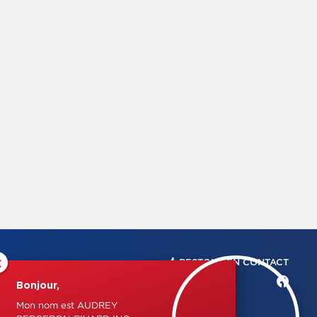
×
RESTONS EN CONTACT
Bonjour,
Mon nom est AUDREY