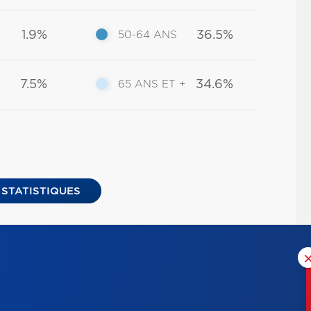
1.9%
36.5%
50-64 ANS
7.5%
34.6%
65 ANS ET +
 STATISTIQUES