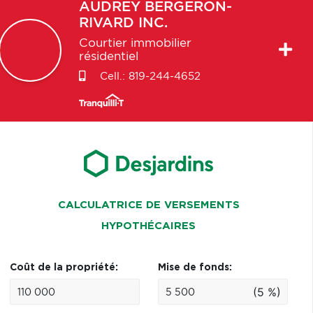
AUDREY
BERGERON-
RIVARD INC.
Courtier immobilier
résidentiel
Cell.:
819-244-4652
CALCULATRICE DE VERSEMENTS
HYPOTHÉCAIRES
Coût de la propriété:
Mise de fonds:
(5 %)