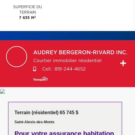
SUPERFICIE DU
TERRAIN
2
7 635 M
AUDREY
BERGERON-RIVARD INC.
Courtier immobilier résidentiel
Cell.:
819-244-4652
Terrain (résidentiel) 65 745 $
Saint-Alexis-des-Monts
Pour votre
assurance habitation,