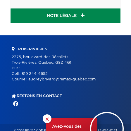
NOTE LÉGALE
TROIS-RIVIÈRES
2375, boulevard des Récollets
Trois-Rivières, Québec, G8Z 4G1
Bur.:
Cell.:
819 244-4652
Courriel:
audreybrivard@remax-quebec.com
RESTONS EN CONTACT
×
Avez-vous des
© 2026 RE/MAX DE FRANCHEVILLE – FRANCHISÉ INDÉPENDANT ET