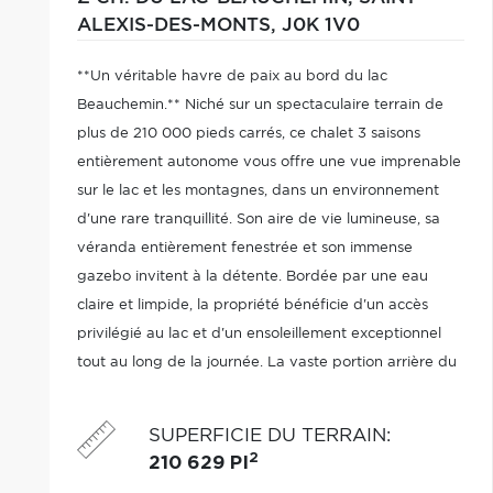
ALEXIS-DES-MONTS,
J0K 1V0
**Un véritable havre de paix au bord du lac
Beauchemin.** Niché sur un spectaculaire terrain de
plus de 210 000 pieds carrés, ce chalet 3 saisons
entièrement autonome vous offre une vue imprenable
sur le lac et les montagnes, dans un environnement
d'une rare tranquillité. Son aire de vie lumineuse, sa
véranda entièrement fenestrée et son immense
gazebo invitent à la détente. Bordée par une eau
claire et limpide, la propriété bénéficie d'un accès
privilégié au lac et d'un ensoleillement exceptionnel
tout au long de la journée. La vaste portion arrière du
terrain en montagne offre un potentiel remarquable
pour concrétiser vos projets. À voir!
SUPERFICIE DU TERRAIN
:
2
210 629 PI