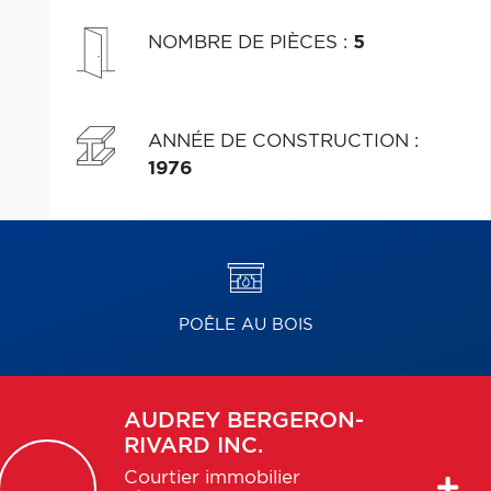
NOMBRE DE PIÈCES
:
5
ANNÉE DE CONSTRUCTION
:
1976
POÊLE AU BOIS
AUDREY
BERGERON-
RIVARD INC.
Courtier immobilier