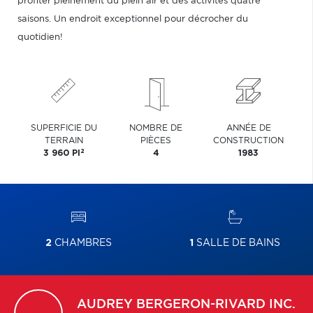
profiter pleinement du plein air et des activités quatre
saisons. Un endroit exceptionnel pour décrocher du
quotidien!
SUPERFICIE DU
NOMBRE DE
ANNÉE DE
TERRAIN
PIÈCES
CONSTRUCTION
2
3 960 PI
4
1983
2
CHAMBRES
1
SALLE DE BAINS
AUDREY
BERGERON-RIVARD INC.