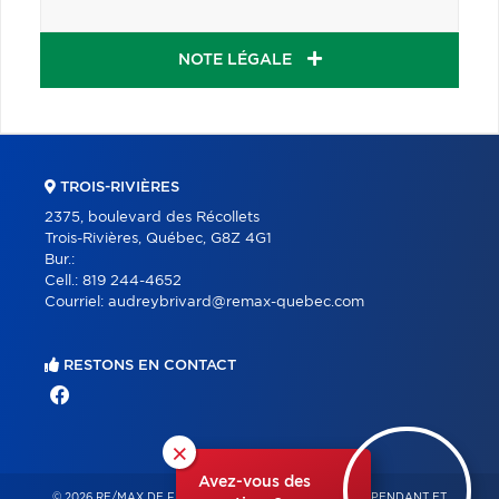
NOTE LÉGALE
TROIS-RIVIÈRES
2375, boulevard des Récollets
Trois-Rivières, Québec, G8Z 4G1
Bur.:
Cell.:
819 244-4652
Courriel:
audreybrivard@remax-quebec.com
RESTONS EN CONTACT
×
Avez-vous des
© 2026 RE/MAX DE FRANCHEVILLE – FRANCHISÉ INDÉPENDANT ET