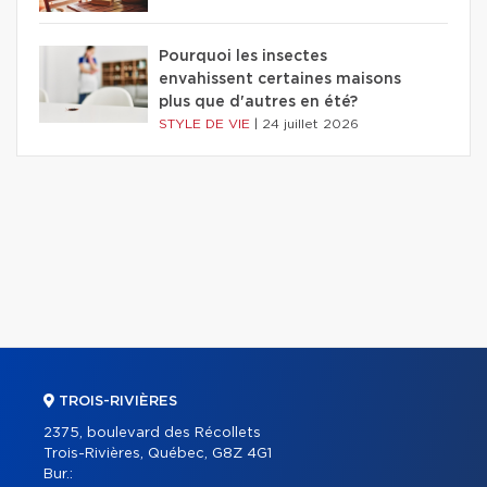
Pourquoi les insectes
envahissent certaines maisons
plus que d'autres en été?
STYLE DE VIE
|
24 juillet 2026
TROIS-RIVIÈRES
2375, boulevard des Récollets
Trois-Rivières, Québec, G8Z 4G1
Bur.: