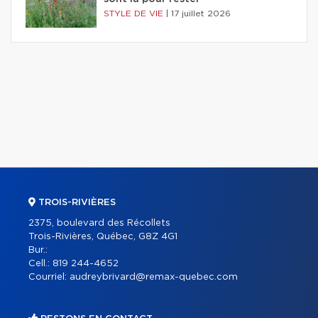
STYLE DE VIE
|
17 juillet 2026
TROIS-RIVIÈRES
2375, boulevard des Récollets
Trois-Rivières, Québec, G8Z 4G1
Bur.:
Cell.:
819 244-4652
Courriel:
audreybrivard@remax-quebec.com