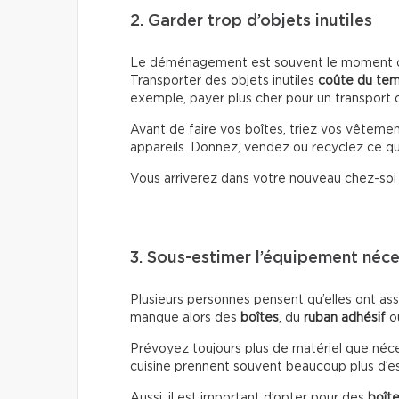
2. Garder trop d’objets inutiles
Le déménagement est souvent le moment où 
Transporter des objets inutiles
coûte du te
exemple, payer plus cher pour un transport d
Avant de faire vos boîtes, triez vos vêtemen
appareils. Donnez, vendez ou recyclez ce que
Vous arriverez dans votre nouveau chez-so
3. Sous-estimer l’équipement néce
Plusieurs personnes pensent qu’elles ont ass
manque alors des
boîtes
, du
ruban adhésif
o
Prévoyez toujours plus de matériel que nécessa
cuisine prennent souvent beaucoup plus d’es
Aussi, il est important d’opter pour des
boîte