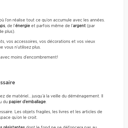
l’on réalise tout ce qu’on accumule avec les années.
mps
, de l’
énergie
et parfois même de l’
argent
(par
e plus).
ts, vos accessoires, vos décorations et vos vieux
 vous n’utilisez plus.
i avec moins d’encombrement!
ssaire
ez de matériel… jusqu’à la veille du déménagement. Il
u du
papier d’emballage
.
ire. Les objets fragiles, les livres et les articles de
pace qu’on le croit.
s résistantes
dont le fond ne se défoncera pas au