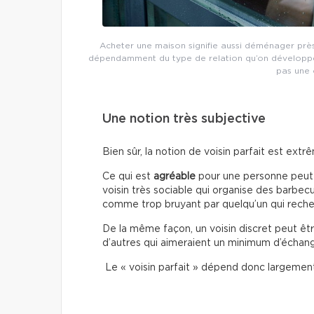
Acheter une maison signifie aussi déménager près
dépendamment du type de relation qu’on développe
pas une 
Une notion très subjective
Bien sûr, la notion de voisin parfait est ext
Ce qui est
agréable
pour une personne peut
voisin très sociable qui organise des barbec
comme trop bruyant par quelqu’un qui recherc
De la même façon, un voisin discret peut êtr
d’autres qui aimeraient un minimum d’échan
Le « voisin parfait » dépend donc largemen