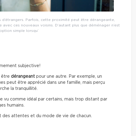
 d’étrangers. Parfois, cette proximité peut être dérangeante,
 avec ces nouveaux voisins. D’autant plus que déménager n’est
option simple lorsqu’
rêmement subjective!
 être
dérangeant
pour une autre. Par exemple, un
ues peut être apprécié dans une famille, mais perçu
he la tranquillité.
e vu comme idéal par certains, mais trop distant par
ges humains.
t des attentes et du mode de vie de chacun.